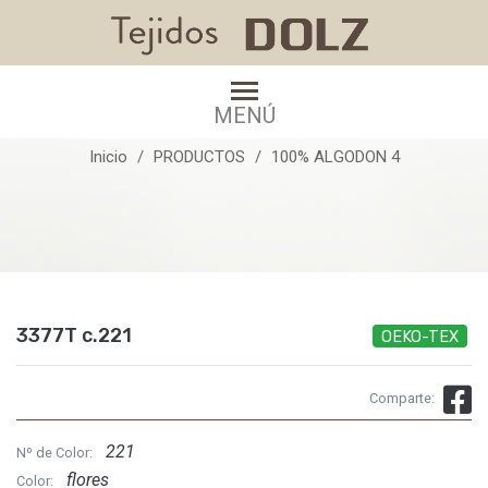
3377T c.221
MENÚ
Inicio
PRODUCTOS
100% ALGODON 4
3377T c.221
OEKO-TEX
Comparte:
221
Nº de Color:
flores
Color: