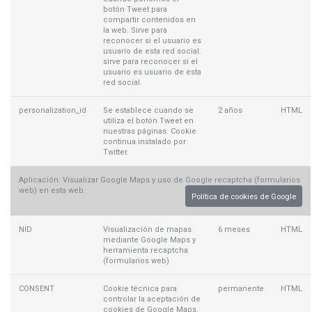
botón Tweet para
compartir contenidos en
la web. Sirve para
reconocer si el usuario es
usuario de esta red social.
sirve para reconocer si el
usuario es usuario de esta
red social.
personalization_id
Se establece cuando se
2 años
HTML
utiliza el botón Tweet en
nuestras páginas. Cookie
continua instalado por
Twitter.
Aplicación: Visualizar Google Maps y uso de Google recaptcha (formularios
web) en esta web.
Política de cookies de Google
NID
Visualización de mapas
6 meses
HTML
mediante Google Maps y
herramienta recaptcha
(formularios web)
CONSENT
Cookie técnica para
permanente
HTML
controlar la aceptación de
cookies de Google Maps.