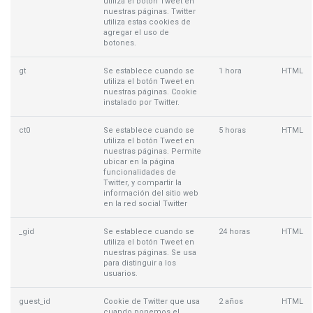
utiliza el botón Tweet en
nuestras páginas. Twitter
utiliza estas cookies de
agregar el uso de
botones.
gt
Se establece cuando se
1 hora
HTML
utiliza el botón Tweet en
nuestras páginas. Cookie
instalado por Twitter.
ct0
Se establece cuando se
5 horas
HTML
utiliza el botón Tweet en
nuestras páginas. Permite
ubicar en la página
funcionalidades de
Twitter, y compartir la
información del sitio web
en la red social Twitter
_gid
Se establece cuando se
24 horas
HTML
utiliza el botón Tweet en
nuestras páginas. Se usa
para distinguir a los
usuarios.
guest_id
Cookie de Twitter que usa
2 años
HTML
cuando ponemos el