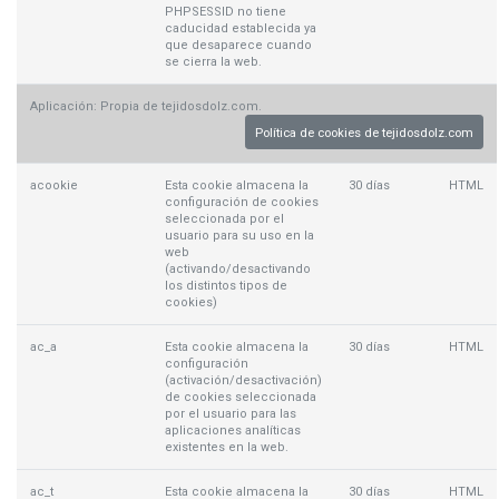
PHPSESSID no tiene
caducidad establecida ya
que desaparece cuando
se cierra la web.
Aplicación: Propia de tejidosdolz.com.
Política de cookies de tejidosdolz.com
acookie
Esta cookie almacena la
30 días
HTML
configuración de cookies
seleccionada por el
usuario para su uso en la
web
(activando/desactivando
los distintos tipos de
cookies)
ac_a
Esta cookie almacena la
30 días
HTML
configuración
(activación/desactivación)
de cookies seleccionada
por el usuario para las
aplicaciones analíticas
existentes en la web.
ac_t
Esta cookie almacena la
30 días
HTML