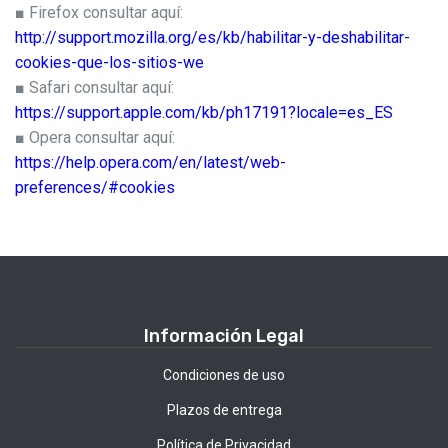
■ Firefox consultar aquí:
http://support.mozilla.org/es/kb/habilitar-y-deshabilitar-
cookies-que-los-sitios-we
■ Safari consultar aquí:
https://support.apple.com/kb/ph17191?locale=es_ES
■ Opera consultar aquí:
https://help.opera.com/en/latest/web-
preferences/#cookies
Información Legal
Condiciones de uso
Plazos de entrega
Política de Privacidad