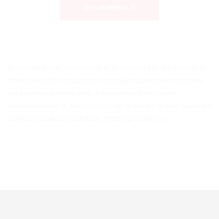
ENVIAR MENSAJE
De conformidad con lo establecido en la normativa vigente y aplicable en
Protección de Datos de Carácter Personal, por la presente le informamos
que sus datos personales serán incluidos en un fichero bajo la
responsabilidad de TEJIDOS DOLZ, S.L, con la finalidad de poder gestionar y
tramitar el presupuesto solicitado... (Texto legal completo)