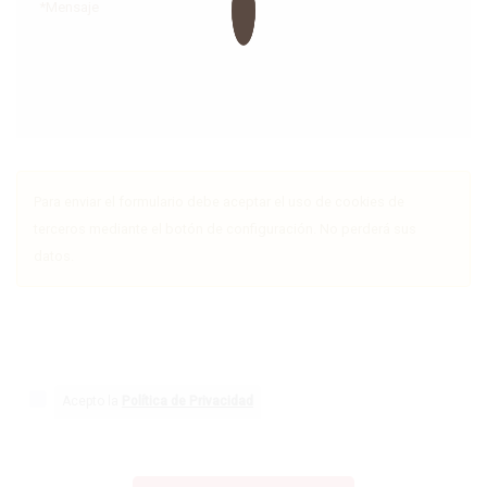
Para enviar el formulario debe aceptar el uso de cookies de
terceros mediante el botón de configuración. No perderá sus
datos.
Acepto la
Política de Privacidad