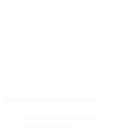
Información de Contacto
96 384 62 24 | 96 384 53 12 | 630 168 464
tejidosdolz@tejidosdolz.com