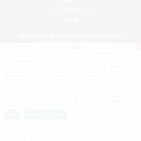
c/ Palleter, nº 91
46008 - Valencia, España
HORARIO:
LUNES A VIERNES de 9:00 a 13:30 y de 15:00 a 18:30
CERRADO POR VACACIONES DEL 8 AL 23 DE AGOSTO
HORARIO DE AGOSTO: de 9:00 a 14:00
Las cookies que puede utilizar
tejidosdolz.com
:
• Cookies estrictamente necesarias como por ejemplo, aquellas que sirven
tejidosdolz@tejidosdolz.com
para una correcta navegación y aseguran que el contenido de la página web
se carga eficazmente.
96 384 62 24
• Cookies analíticas, son cookies utilizadas para el análisis, investigación o
estadísticas con el fin de mejorar la experiencia del sitio web. Mediante el uso
96 384 53 12
de estas cookies se puede mostrar información más relevante a los
visitantes.
630 168 464
• Cookies de terceros como por ejemplo, las usadas por las redes sociales, o
por complementos externos de contenido como google maps.
A continuación puedes permitir las cookies que desees que se ejecuten en
la web (de las disponibles en la misma), así como información detallada
sobre ellas:
+ info
Tejidos Dolz S.L.
Guardar configuración
Tu tienda de confianza en Valencia
©
2026
MSWeb.es
Necesarias (obligatorias)
De terceros