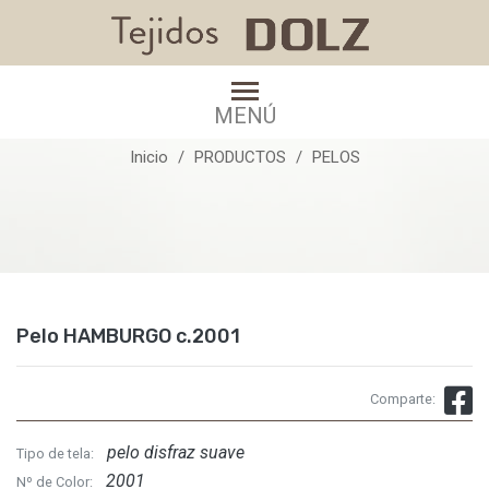
Pelo HAMBURGO c.2001
MENÚ
Inicio
PRODUCTOS
PELOS
Pelo HAMBURGO c.2001
Comparte:
pelo disfraz suave
Tipo de tela:
2001
Nº de Color: