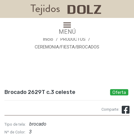
Brocado 2629T c.3 celeste
MENÚ
Inicio
PRODUCTOS
CEREMONIA/FIESTA/BROCADOS
Brocado 2629T c.3 celeste
Oferta
Comparte:
brocado
Tipo de tela:
3
Nº de Color: