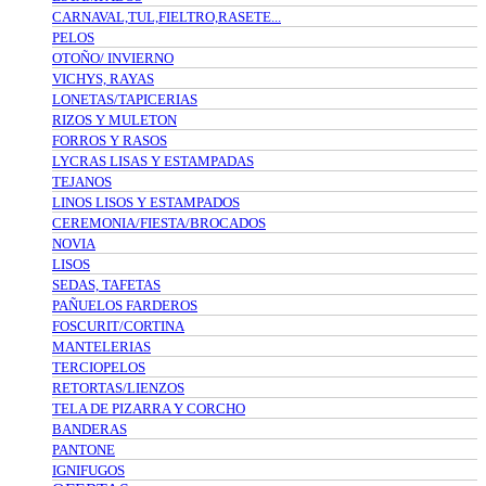
CARNAVAL,TUL,FIELTRO,RASETE...
PELOS
OTOÑO/ INVIERNO
VICHYS, RAYAS
LONETAS/TAPICERIAS
RIZOS Y MULETON
FORROS Y RASOS
LYCRAS LISAS Y ESTAMPADAS
TEJANOS
LINOS LISOS Y ESTAMPADOS
CEREMONIA/FIESTA/BROCADOS
NOVIA
LISOS
SEDAS, TAFETAS
PAÑUELOS FARDEROS
FOSCURIT/CORTINA
MANTELERIAS
TERCIOPELOS
RETORTAS/LIENZOS
TELA DE PIZARRA Y CORCHO
BANDERAS
PANTONE
IGNIFUGOS