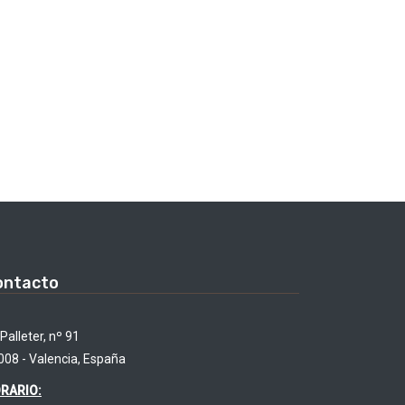
ontacto
Palleter, nº 91
008 - Valencia, España
RARIO: