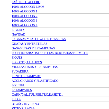
PAÑUELO FALLERO
100% ALGODON LISOS
100% ALGODON 1
100% ALGODON 2
100% ALGODON 3
100% ALGODON 4
LIBERTY
NAVIDAD
SABANAS Y PATCHWORK TRASERAS
GUATAS Y ENTRETELAS
GASAS LISAS Y ESTAMPADAS
POPELINES/BATISTAS-BTTAS BORDADAS/PLUMETIS
PIQUES
ESCOCES, CUADROS
VIELLAS LISAS Y ESTAMPADAS
SUDADERA
PUNTO ESTAMPADO
ACOLCHADOS Y PLASTIFICADO
POLIPIEL
ESTAMPADOS
CARNAVAL,TUL,FIELTRO,RASETE...
PELOS
OTOÑO/ INVIERNO
VICHYS, RAYAS