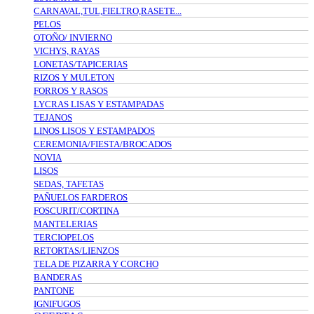
CARNAVAL,TUL,FIELTRO,RASETE...
PELOS
OTOÑO/ INVIERNO
VICHYS, RAYAS
LONETAS/TAPICERIAS
RIZOS Y MULETON
FORROS Y RASOS
LYCRAS LISAS Y ESTAMPADAS
TEJANOS
LINOS LISOS Y ESTAMPADOS
CEREMONIA/FIESTA/BROCADOS
NOVIA
LISOS
SEDAS, TAFETAS
PAÑUELOS FARDEROS
FOSCURIT/CORTINA
MANTELERIAS
TERCIOPELOS
RETORTAS/LIENZOS
TELA DE PIZARRA Y CORCHO
BANDERAS
PANTONE
IGNIFUGOS