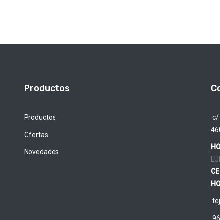
Productos
C
Productos
c/ 
46
Ofertas
HO
Novedades
LU
CE
HO
te
96