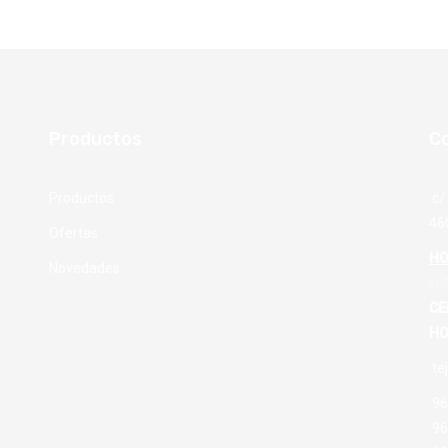
Productos
C
Productos
c/ 
46
Ofertas
HO
Novedades
LU
CE
HO
te
96
96