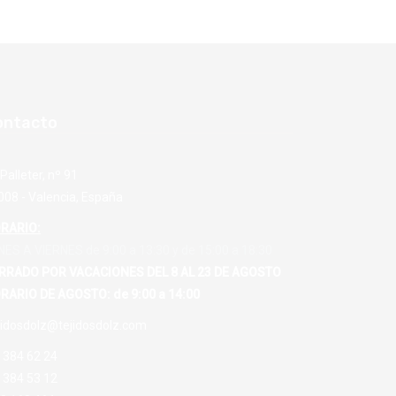
ontacto
Palleter, nº 91
008 - Valencia, España
RARIO:
NES A VIERNES de 9:00 a 13:30 y de 15:00 a 18:30
RRADO POR VACACIONES DEL 8 AL 23 DE AGOSTO
RARIO DE AGOSTO: de 9:00 a 14:00
jidosdolz@tejidosdolz.com
 384 62 24
 384 53 12