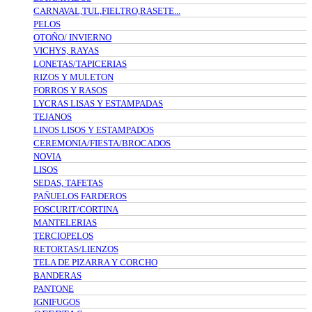
CARNAVAL,TUL,FIELTRO,RASETE...
PELOS
OTOÑO/ INVIERNO
VICHYS, RAYAS
LONETAS/TAPICERIAS
RIZOS Y MULETON
FORROS Y RASOS
LYCRAS LISAS Y ESTAMPADAS
TEJANOS
LINOS LISOS Y ESTAMPADOS
CEREMONIA/FIESTA/BROCADOS
NOVIA
LISOS
SEDAS, TAFETAS
PAÑUELOS FARDEROS
FOSCURIT/CORTINA
MANTELERIAS
TERCIOPELOS
RETORTAS/LIENZOS
TELA DE PIZARRA Y CORCHO
BANDERAS
PANTONE
IGNIFUGOS