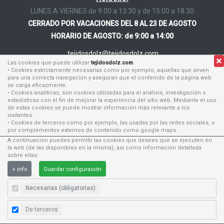
LUNES A VIERNES de 9:00 a 13:30 y de 15:00 a 18:30
CERRADO POR VACACIONES DEL 8 AL 23 DE AGOSTO
HORARIO DE AGOSTO: de 9:00 a 14:00
tejidosdolz@tejidosdolz.com
Las cookies que puede utilizar
tejidosdolz.com
:
• Cookies estrictamente necesarias como por ejemplo, aquellas que sirven
96 384 62 24
para una correcta navegación y aseguran que el contenido de la página web
96 384 53 12
se carga eficazmente.
• Cookies analíticas, son cookies utilizadas para el análisis, investigación o
630 168 464
estadísticas con el fin de mejorar la experiencia del sitio web. Mediante el uso
de estas cookies se puede mostrar información más relevante a los
visitantes.
• Cookies de terceros como por ejemplo, las usadas por las redes sociales, o
por complementos externos de contenido como google maps.
A continuación puedes permitir las cookies que desees que se ejecuten en
la web (de las disponibles en la misma), así como información detallada
Tejidos Dolz S.L.
Tu tienda de confianza en Valencia
sobre ellas:
©
2026
MSWeb.es
+ info
Guardar configuración
Necesarias (obligatorias)
De terceros
Uso de cookies