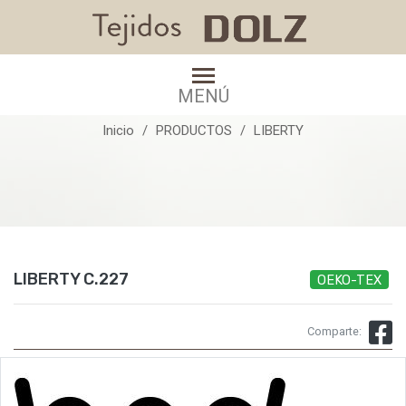
LIBERTY C.227
MENÚ
Inicio
PRODUCTOS
LIBERTY
LIBERTY C.227
OEKO-TEX
Comparte: