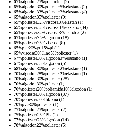
65%algodon25%poliamida (2)
65%algodon30%poliester5%elastano (2)
65%algodon33%poliester2%elastano (4)
65%algodon35%poliester (9)
65%poliester32%viscosa3%elastan (1)
65%poliester32%viscosa3%elastano (34)
65%poliester32%viscosa3%spandex (2)
65%poliester35%algodon (18)
65%poliester35%viscosa (8)
65%pvc20%pu15%pl (1)
65%viscosa30%lino5%poliester (1)
67%poliester30%algodon3%elastano (1)
67%poliester33%algodon (5)
68%algodon30%poliester2%elastano (1)
70%algodon28%poliester2%elastano (1)
70%algodon30%poliester (28)
70%algodon30%poliestr (1)
70%poliester20%poliamida10%algodon (1)
70%poliester30%algodon (37)
70%poliester30%fibrana (1)
70%pvc30%poliester (1)
75%algodon25%poliester (2)
75%poliester25%PU (1)
77%poliester23%algodon (14)
78%algodon22%poliester (5)