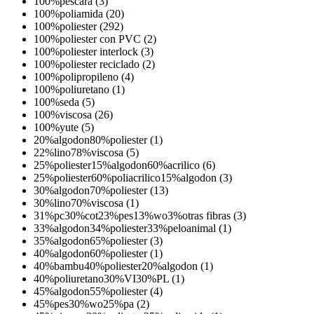
100%pescara (3)
100%poliamida (20)
100%poliester (292)
100%poliester con PVC (2)
100%poliester interlock (3)
100%poliester reciclado (2)
100%polipropileno (4)
100%poliuretano (1)
100%seda (5)
100%viscosa (26)
100%yute (5)
20%algodon80%poliester (1)
22%lino78%viscosa (5)
25%poliester15%algodon60%acrilico (6)
25%poliester60%poliacrilico15%algodon (3)
30%algodon70%poliester (13)
30%lino70%viscosa (1)
31%pc30%cot23%pes13%wo3%otras fibras (3)
33%algodon34%poliester33%peloanimal (1)
35%algodon65%poliester (3)
40%algodon60%poliester (1)
40%bambu40%poliester20%algodon (1)
40%poliuretano30%VI30%PL (1)
45%algodon55%poliester (4)
45%pes30%wo25%pa (2)