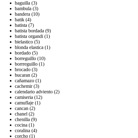
baguilla (3)
bambula (3)
bandera (10)
batik (4)
batista (7)
batista bordada (9)
batista organdi (1)
bielastico (5)
blonda elastica (1)
bordado (5)
borreguillo (10)
borrreguillo (1)
brocado (3)
bucaran (2)
cañamazo (1)
cachemir (3)
calendario adviento (2)
camiseria (12)
camuflaje (1)
cancan (2)
chanel (2)
chenilla (9)
cocina (1)
coralina (4)
corcho (1)