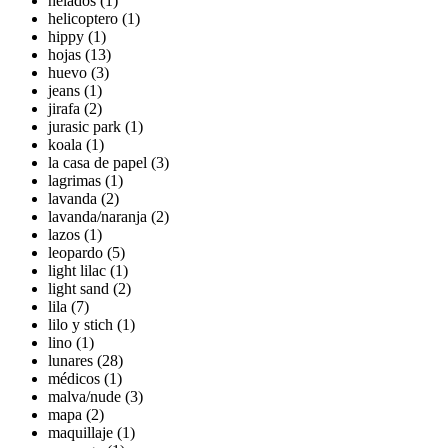
helados (1)
helicoptero (1)
hippy (1)
hojas (13)
huevo (3)
jeans (1)
jirafa (2)
jurasic park (1)
koala (1)
la casa de papel (3)
lagrimas (1)
lavanda (2)
lavanda/naranja (2)
lazos (1)
leopardo (5)
light lilac (1)
light sand (2)
lila (7)
lilo y stich (1)
lino (1)
lunares (28)
médicos (1)
malva/nude (3)
mapa (2)
maquillaje (1)