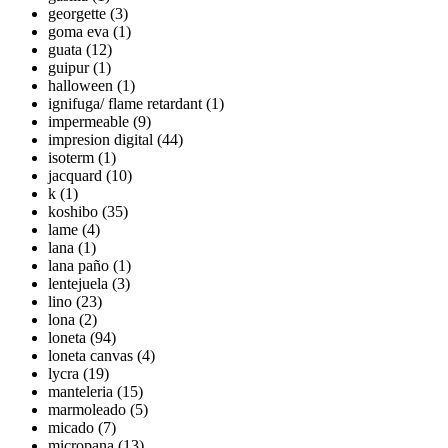
georgette (3)
goma eva (1)
guata (12)
guipur (1)
halloween (1)
ignifuga/ flame retardant (1)
impermeable (9)
impresion digital (44)
isoterm (1)
jacquard (10)
k (1)
koshibo (35)
lame (4)
lana (1)
lana paño (1)
lentejuela (3)
lino (23)
lona (2)
loneta (94)
loneta canvas (4)
lycra (19)
manteleria (15)
marmoleado (5)
micado (7)
micropana (13)