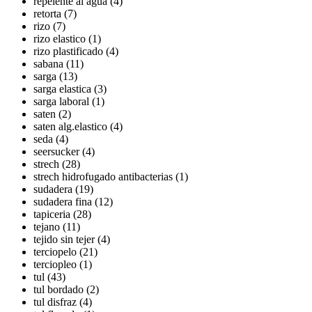
repelente al agua (4)
retorta (7)
rizo (7)
rizo elastico (1)
rizo plastificado (4)
sabana (11)
sarga (13)
sarga elastica (3)
sarga laboral (1)
saten (2)
saten alg.elastico (4)
seda (4)
seersucker (4)
strech (28)
strech hidrofugado antibacterias (1)
sudadera (19)
sudadera fina (12)
tapiceria (28)
tejano (11)
tejido sin tejer (4)
terciopelo (21)
terciopleo (1)
tul (43)
tul bordado (2)
tul disfraz (4)