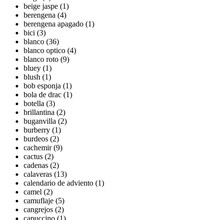
beige jaspe (1)
berengena (4)
berengena apagado (1)
bici (3)
blanco (36)
blanco optico (4)
blanco roto (9)
bluey (1)
blush (1)
bob esponja (1)
bola de drac (1)
botella (3)
brillantina (2)
buganvilla (2)
burberry (1)
burdeos (2)
cachemir (9)
cactus (2)
cadenas (2)
calaveras (13)
calendario de adviento (1)
camel (2)
camuflaje (5)
cangrejos (2)
capuccino (1)