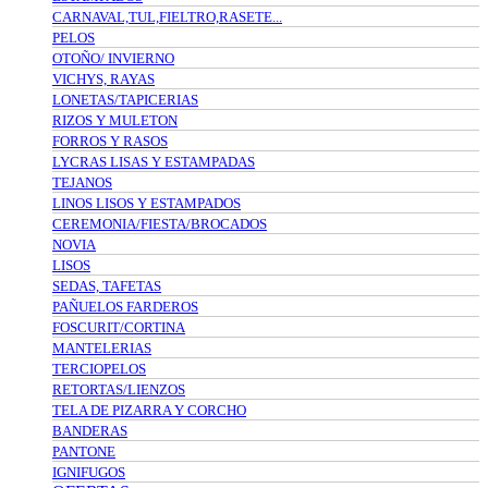
CARNAVAL,TUL,FIELTRO,RASETE...
PELOS
OTOÑO/ INVIERNO
VICHYS, RAYAS
LONETAS/TAPICERIAS
RIZOS Y MULETON
FORROS Y RASOS
LYCRAS LISAS Y ESTAMPADAS
TEJANOS
LINOS LISOS Y ESTAMPADOS
CEREMONIA/FIESTA/BROCADOS
NOVIA
LISOS
SEDAS, TAFETAS
PAÑUELOS FARDEROS
FOSCURIT/CORTINA
MANTELERIAS
TERCIOPELOS
RETORTAS/LIENZOS
TELA DE PIZARRA Y CORCHO
BANDERAS
PANTONE
IGNIFUGOS