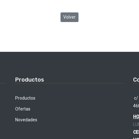
Volver
Productos
C
Productos
c/ 
46
Ofertas
HO
Novedades
LU
CE