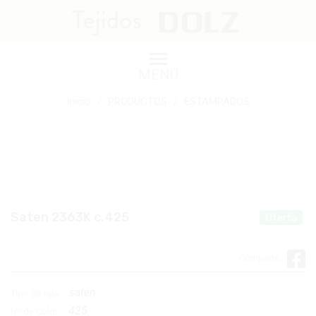
Saten 2363K c.425
MENÚ
Inicio
PRODUCTOS
ESTAMPADOS
Saten 2363K c.425
Oferta
Comparte:
saten
Tipo de tela:
425
Nº de Color: