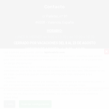
Contacto
c/ Palleter, nº 91
46008 - Valencia, España
HORARIO:
LUNES A VIERNES de 9:00 a 13:30 y de 15:00 a 18:30
CERRADO POR VACACIONES DEL 8 AL 23 DE AGOSTO
HORARIO DE AGOSTO: de 9:00 a 14:00
Las cookies que puede utilizar
tejidosdolz.com
:
• Cookies estrictamente necesarias como por ejemplo, aquellas que sirven
tejidosdolz@tejidosdolz.com
para una correcta navegación y aseguran que el contenido de la página web
se carga eficazmente.
96 384 62 24
• Cookies analíticas, son cookies utilizadas para el análisis, investigación o
estadísticas con el fin de mejorar la experiencia del sitio web. Mediante el uso
96 384 53 12
de estas cookies se puede mostrar información más relevante a los
visitantes.
630 168 464
• Cookies de terceros como por ejemplo, las usadas por las redes sociales, o
por complementos externos de contenido como google maps.
A continuación puedes permitir las cookies que desees que se ejecuten en
la web (de las disponibles en la misma), así como información detallada
sobre ellas:
+ info
Tejidos Dolz S.L.
Guardar configuración
Tu tienda de confianza en Valencia