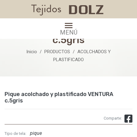
Pique acolchado y
plastificado VENTURA
MENÚ
c.5gris
Inicio
PRODUCTOS
ACOLCHADOS Y
PLASTIFICADO
Pique acolchado y plastificado VENTURA
c.5gris
Comparte:
pique
Tipo de tela: