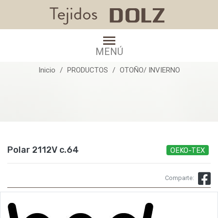
Polar 2112V c.64
MENÚ
Inicio
PRODUCTOS
OTOÑO/ INVIERNO
Polar 2112V c.64
OEKO-TEX
Comparte: