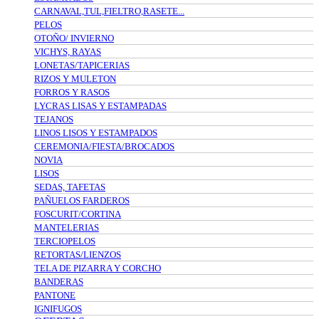
CARNAVAL,TUL,FIELTRO,RASETE...
PELOS
OTOÑO/ INVIERNO
VICHYS, RAYAS
LONETAS/TAPICERIAS
RIZOS Y MULETON
FORROS Y RASOS
LYCRAS LISAS Y ESTAMPADAS
TEJANOS
LINOS LISOS Y ESTAMPADOS
CEREMONIA/FIESTA/BROCADOS
NOVIA
LISOS
SEDAS, TAFETAS
PAÑUELOS FARDEROS
FOSCURIT/CORTINA
MANTELERIAS
TERCIOPELOS
RETORTAS/LIENZOS
TELA DE PIZARRA Y CORCHO
BANDERAS
PANTONE
IGNIFUGOS