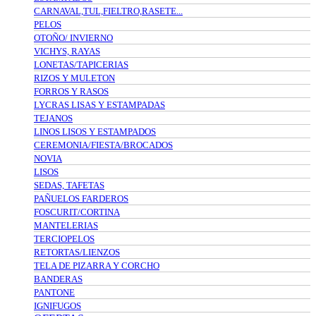
CARNAVAL,TUL,FIELTRO,RASETE...
PELOS
OTOÑO/ INVIERNO
VICHYS, RAYAS
LONETAS/TAPICERIAS
RIZOS Y MULETON
FORROS Y RASOS
LYCRAS LISAS Y ESTAMPADAS
TEJANOS
LINOS LISOS Y ESTAMPADOS
CEREMONIA/FIESTA/BROCADOS
NOVIA
LISOS
SEDAS, TAFETAS
PAÑUELOS FARDEROS
FOSCURIT/CORTINA
MANTELERIAS
TERCIOPELOS
RETORTAS/LIENZOS
TELA DE PIZARRA Y CORCHO
BANDERAS
PANTONE
IGNIFUGOS