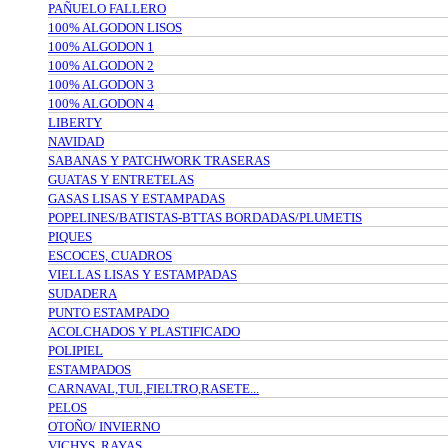
PAÑUELO FALLERO
100% ALGODON LISOS
100% ALGODON 1
100% ALGODON 2
100% ALGODON 3
100% ALGODON 4
LIBERTY
NAVIDAD
SABANAS Y PATCHWORK TRASERAS
GUATAS Y ENTRETELAS
GASAS LISAS Y ESTAMPADAS
POPELINES/BATISTAS-BTTAS BORDADAS/PLUMETIS
PIQUES
ESCOCES, CUADROS
VIELLAS LISAS Y ESTAMPADAS
SUDADERA
PUNTO ESTAMPADO
ACOLCHADOS Y PLASTIFICADO
POLIPIEL
ESTAMPADOS
CARNAVAL,TUL,FIELTRO,RASETE...
PELOS
OTOÑO/ INVIERNO
VICHYS, RAYAS