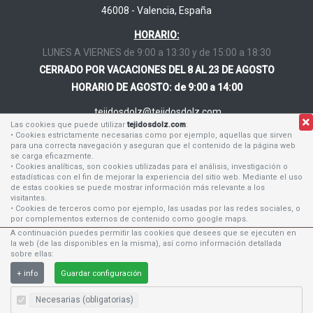
46008 - Valencia, España
HORARIO:
LUNES A VIERNES de 9:00 a 13:30 y de 15:00 a 18:30
CERRADO POR VACACIONES DEL 8 AL 23 DE AGOSTO
HORARIO DE AGOSTO: de 9:00 a 14:00
tejidosdolz@tejidosdolz.com
Las cookies que puede utilizar
tejidosdolz.com
:
• Cookies estrictamente necesarias como por ejemplo, aquellas que sirven
96 384 62 24
para una correcta navegación y aseguran que el contenido de la página web
96 384 53 12
se carga eficazmente.
• Cookies analíticas, son cookies utilizadas para el análisis, investigación o
630 168 464
estadísticas con el fin de mejorar la experiencia del sitio web. Mediante el uso
de estas cookies se puede mostrar información más relevante a los
visitantes.
• Cookies de terceros como por ejemplo, las usadas por las redes sociales, o
por complementos externos de contenido como google maps.
A continuación puedes permitir las cookies que desees que se ejecuten en
la web (de las disponibles en la misma), así como información detallada
Tejidos Dolz S.L.
Tu tienda de confianza en Valencia
sobre ellas:
©
2026
MSWeb.es
+ info
Guardar configuración
Necesarias (obligatorias)