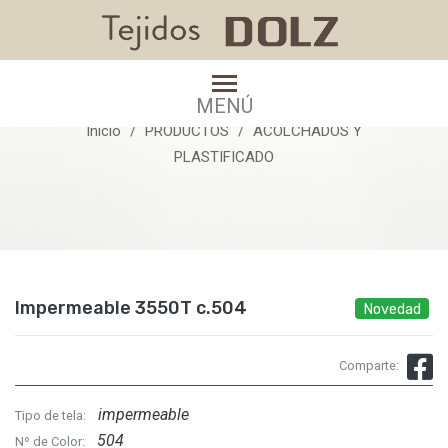
Impermeable 3550T c.504
MENÚ
Inicio
PRODUCTOS
ACOLCHADOS Y
PLASTIFICADO
Impermeable 3550T c.504
Novedad
Comparte:
impermeable
Tipo de tela:
504
Nº de Color: