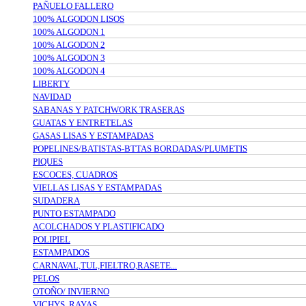
PAÑUELO FALLERO
100% ALGODON LISOS
100% ALGODON 1
100% ALGODON 2
100% ALGODON 3
100% ALGODON 4
LIBERTY
NAVIDAD
SABANAS Y PATCHWORK TRASERAS
GUATAS Y ENTRETELAS
GASAS LISAS Y ESTAMPADAS
POPELINES/BATISTAS-BTTAS BORDADAS/PLUMETIS
PIQUES
ESCOCES, CUADROS
VIELLAS LISAS Y ESTAMPADAS
SUDADERA
PUNTO ESTAMPADO
ACOLCHADOS Y PLASTIFICADO
POLIPIEL
ESTAMPADOS
CARNAVAL,TUL,FIELTRO,RASETE...
PELOS
OTOÑO/ INVIERNO
VICHYS, RAYAS