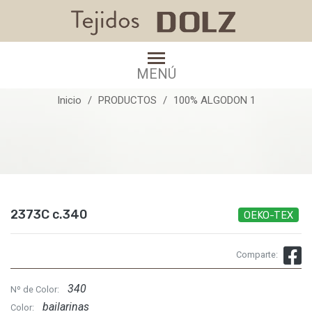
2373C c.340
MENÚ
Inicio
PRODUCTOS
100% ALGODON 1
2373C c.340
OEKO-TEX
Comparte:
340
Nº de Color:
bailarinas
Color: