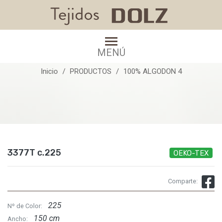
3377T c.225
MENÚ
Inicio
PRODUCTOS
100% ALGODON 4
3377T c.225
OEKO-TEX
Comparte:
225
Nº de Color:
150 cm
Ancho: