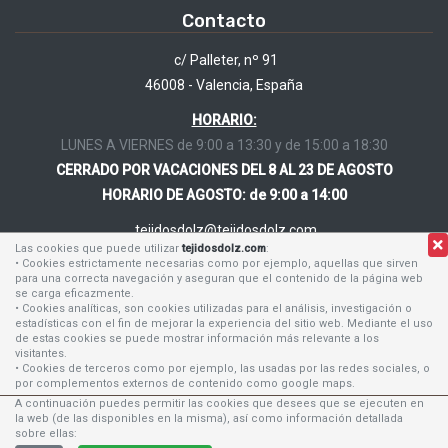
Contacto
c/ Palleter, nº 91
46008 - Valencia, España
HORARIO:
LUNES A VIERNES de 9:00 a 13:30 y de 15:00 a 18:30
CERRADO POR VACACIONES DEL 8 AL 23 DE AGOSTO
HORARIO DE AGOSTO: de 9:00 a 14:00
tejidosdolz@tejidosdolz.com
Las cookies que puede utilizar
tejidosdolz.com
:
• Cookies estrictamente necesarias como por ejemplo, aquellas que sirven
96 384 62 24
para una correcta navegación y aseguran que el contenido de la página web
96 384 53 12
se carga eficazmente.
• Cookies analíticas, son cookies utilizadas para el análisis, investigación o
630 168 464
estadísticas con el fin de mejorar la experiencia del sitio web. Mediante el uso
de estas cookies se puede mostrar información más relevante a los
visitantes.
• Cookies de terceros como por ejemplo, las usadas por las redes sociales, o
por complementos externos de contenido como google maps.
A continuación puedes permitir las cookies que desees que se ejecuten en
la web (de las disponibles en la misma), así como información detallada
Tejidos Dolz S.L.
Tu tienda de confianza en Valencia
sobre ellas: