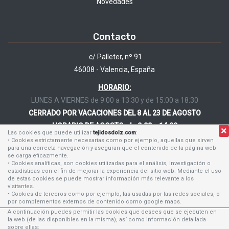
Novedades
Contacto
c/ Palleter, nº 91
46008 - Valencia, España
HORARIO:
LUNES A VIERNES de 9:00 a 13:30 y de 15:00 a 18:30
CERRADO POR VACACIONES DEL 8 AL 23 DE AGOSTO
HORARIO DE AGOSTO: de 9:00 a 14:00
Las cookies que puede utilizar
tejidosdolz.com
:
• Cookies estrictamente necesarias como por ejemplo, aquellas que sirven
tejidosdolz@tejidosdolz.com
para una correcta navegación y aseguran que el contenido de la página web
se carga eficazmente.
96 384 62 24
• Cookies analíticas, son cookies utilizadas para el análisis, investigación o
estadísticas con el fin de mejorar la experiencia del sitio web. Mediante el uso
96 384 53 12
de estas cookies se puede mostrar información más relevante a los
visitantes.
630 168 464
• Cookies de terceros como por ejemplo, las usadas por las redes sociales, o
por complementos externos de contenido como google maps.
A continuación puedes permitir las cookies que desees que se ejecuten en
la web (de las disponibles en la misma), así como información detallada
sobre ellas: